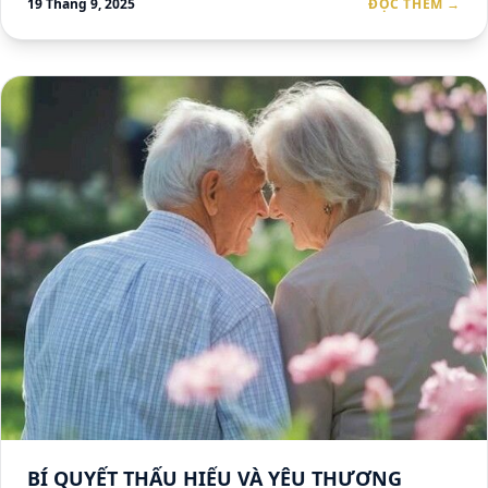
19 Tháng 9, 2025
ĐỌC THÊM →
BÍ QUYẾT THẤU HIỂU VÀ YÊU THƯƠNG