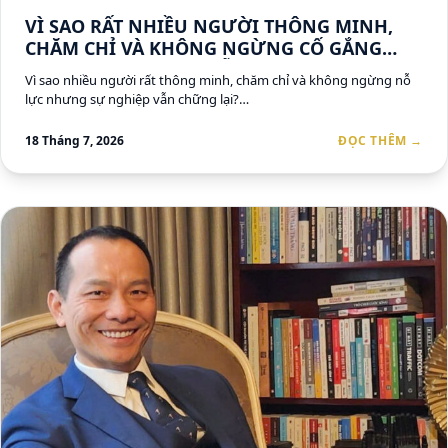
VÌ SAO RẤT NHIỀU NGƯỜI THÔNG MINH,
CHĂM CHỈ VÀ KHÔNG NGỪNG CỐ GẮNG
NHƯNG SỰ NGHIỆP VẪN CHỮNG LẠI?
Vì sao nhiều người rất thông minh, chăm chỉ và không ngừng nỗ
lực nhưng sự nghiệp vẫn chững lại?…
18 Tháng 7, 2026
ĐỌC THÊM →