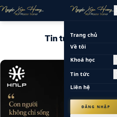
cl
menu
ĐĂNG NHẬP
Trang chủ
Tin tức
Về tôi
expa
Khoá học
expa
Tin tức
Liên hệ
ĐĂNG NHẬP