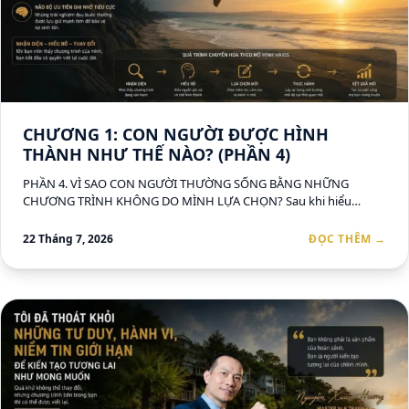
CHƯƠNG 1: CON NGƯỜI ĐƯỢC HÌNH
THÀNH NHƯ THẾ NÀO? (PHẦN 4)
PHẦN 4. VÌ SAO CON NGƯỜI THƯỜNG SỐNG BẰNG NHỮNG
CHƯƠNG TRÌNH KHÔNG DO MÌNH LỰA CHỌN? Sau khi hiểu…
22 Tháng 7, 2026
ĐỌC THÊM →