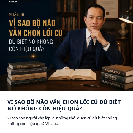
VÌ SAO BỘ NÃO VẪN CHỌN LỐI CŨ DÙ BIẾT
NÓ KHÔNG CÒN HIỆU QUẢ?
Vì sao con người vẫn lặp lại những thói quen cũ dù biết chúng
không còn hiệu quả? Vì sao…