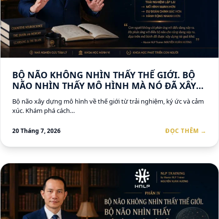
BỘ NÃO KHÔNG NHÌN THẤY THẾ GIỚI. BỘ
NÃO NHÌN THẤY MÔ HÌNH MÀ NÓ ĐÃ XÂY
DỰNG VỀ THẾ GIỚI (P2)
Bộ não xây dựng mô hình về thế giới từ trải nghiệm, ký ức và cảm
xúc. Khám phá cách…
20 Tháng 7, 2026
ĐỌC THÊM →