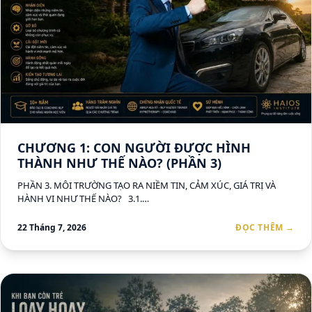
CHƯƠNG 1: CON NGƯỜI ĐƯỢC HÌNH
THÀNH NHƯ THẾ NÀO? (PHẦN 3)
PHẦN 3. MÔI TRƯỜNG TẠO RA NIỀM TIN, CẢM XÚC, GIÁ TRỊ VÀ
HÀNH VI NHƯ THẾ NÀO? 3.1.…
22 Tháng 7, 2026
ĐỌC THÊM →