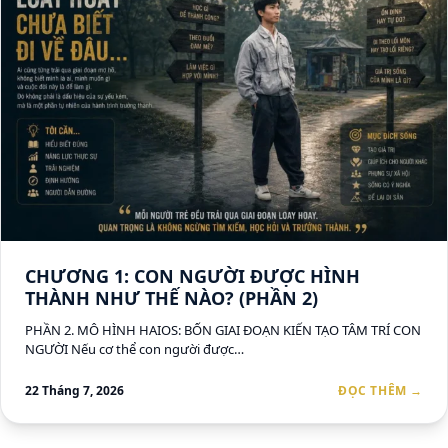
CHƯƠNG 1: CON NGƯỜI ĐƯỢC HÌNH
THÀNH NHƯ THẾ NÀO? (PHẦN 2)
PHẦN 2. MÔ HÌNH HAIOS: BỐN GIAI ĐOẠN KIẾN TẠO TÂM TRÍ CON
NGƯỜI Nếu cơ thể con người được…
22 Tháng 7, 2026
ĐỌC THÊM →