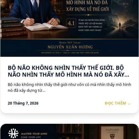
BỘ NÃO KHÔNG NHÌN THẤY THẾ GIỚI. BỘ
NÃO NHÌN THẤY MÔ HÌNH MÀ NÓ ĐÃ XÂY
DỰNG VỀ THẾ GIỚI
Bộ não không nhìn thấy thế giới như vốn có mà nhìn thấy mô hình
nó đã xây dựng từ…
20 Tháng 7, 2026
ĐỌC THÊM →