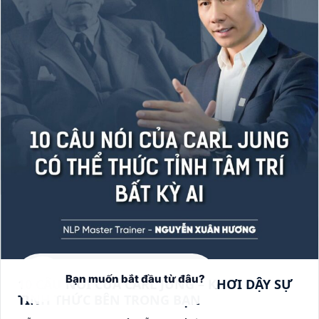
10 CÂU NÓI CỦA CARL JUNG – KHƠI DẬY SỰ
TỈNH THỨC BÊN TRONG BẠN