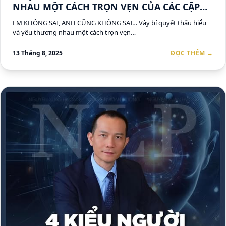
NHAU MỘT CÁCH TRỌN VẸN CỦA CÁC CẶP
ĐÔI
EM KHÔNG SAI, ANH CŨNG KHÔNG SAI… Vậy bí quyết thấu hiểu
và yêu thương nhau một cách trọn vẹn…
13 Tháng 8, 2025
ĐỌC THÊM →