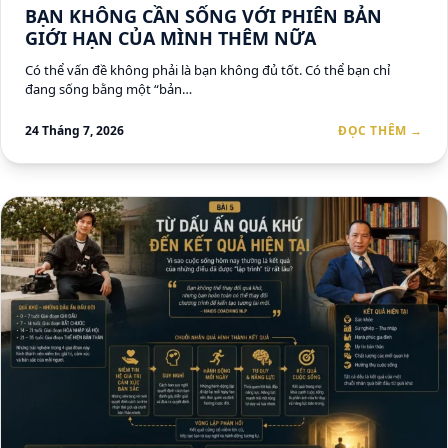
BẠN KHÔNG CẦN SỐNG VỚI PHIÊN BẢN
GIỚI HẠN CỦA MÌNH THÊM NỮA
Có thể vấn đề không phải là bạn không đủ tốt. Có thể bạn chỉ
đang sống bằng một “bản…
24 Tháng 7, 2026
ĐỌC THÊM →