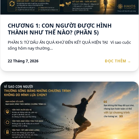
CHƯƠNG 1: CON NGƯỜI ĐƯỢC HÌNH
THÀNH NHƯ THẾ NÀO? (PHẦN 5)
PHẦN 5: TỪ DẤU ẤN QUÁ KHỨ ĐẾN KẾT QUẢ HIỆN TẠI Vì sao cuộc
sống hôm nay thường…
22 Tháng 7, 2026
ĐỌC THÊM →