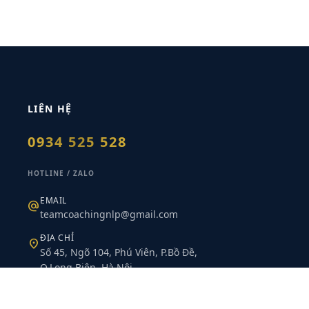
LIÊN HỆ
0934 525 528
HOTLINE / ZALO
EMAIL
alternate_email
teamcoachingnlp@gmail.com
ĐỊA CHỈ
location_on
Số 45, Ngõ 104, Phú Viên, P.Bồ Đề,
Q.Long Biên, Hà Nội