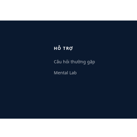
HỖ TRỢ
Câu hỏi thường gặp
Mental Lab